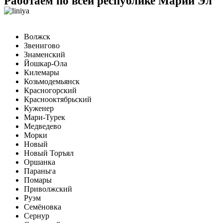
Работаем по всей республике Марий Эл
Волжск
Звенигово
Знаменский
Йошкар-Ола
Килемары
Козьмодемьянск
Красногорский
Краснооктябрьский
Куженер
Мари-Турек
Медведево
Морки
Новый
Новый Торъял
Оршанка
Параньга
Помары
Приволжский
Руэм
Семёновка
Сернур