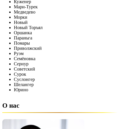
Куженер
Мари-Турек
Медведево
Морки
Новый
Новый Торъял
Оршанка
Параньга
Помары
Приволжский
Руэм
Семёновка
Сернур
Советский
Сурок
Суслонгер
Шелангер
Юрино
О нас